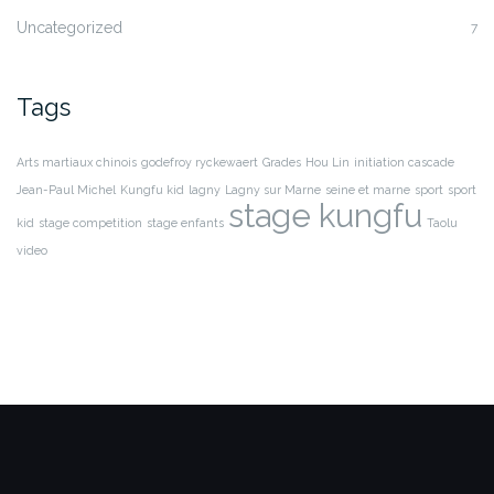
Uncategorized
7
Tags
Arts martiaux chinois
godefroy ryckewaert
Grades
Hou Lin
initiation cascade
Jean-Paul Michel
Kungfu kid
lagny
Lagny sur Marne
seine et marne
sport
sport
stage kungfu
kid
stage competition
stage enfants
Taolu
video