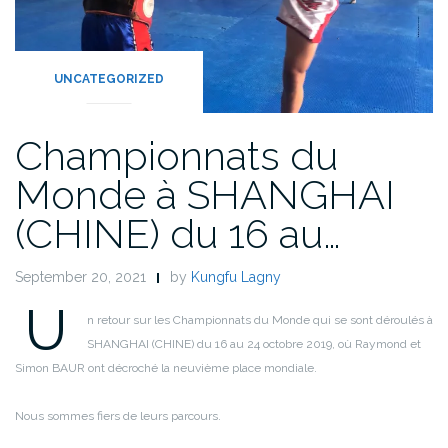
UNCATEGORIZED
Championnats du
Monde à SHANGHAI
(CHINE) du 16 au…
September 20, 2021
by
Kungfu Lagny
U
n retour sur les Championnats du Monde qui se sont déroulés à
SHANGHAI (CHINE) du 16 au 24 octobre 2019,
où
Raymond et
Simon BAUR
ont décroché la neuvième place mondiale.
Nous sommes fiers de leurs parcours.