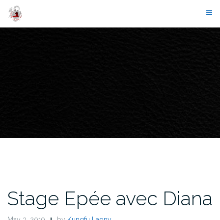
Skip
to
content
Stage Epée avec Diana
May 3, 2019
by
Kungfu Lagny