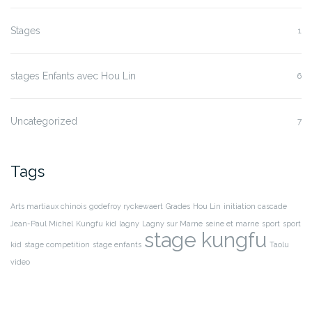
Stages
1
stages Enfants avec Hou Lin
6
Uncategorized
7
Tags
Arts martiaux chinois
godefroy ryckewaert
Grades
Hou Lin
initiation cascade
Jean-Paul Michel
Kungfu kid
lagny
Lagny sur Marne
seine et marne
sport
sport
stage kungfu
kid
stage competition
stage enfants
Taolu
video