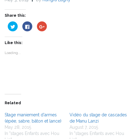
Share this:
Click
Click
Click
to
to
to
share
share
share
on
on
on
Twitter
Facebook
Google+
Like this:
(Opens
(Opens
(Opens
in
in
in
new
new
new
Loading...
window)
window)
window)
Related
Stage maniement d'armes
Vidéo du stage de cascades
(épée, sabre, bâton et lance)
de Manu Lanzi
May 28, 2015
August 7, 2015
In "stages Enfants avec Hou
In "stages Enfants avec Hou