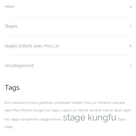
news
9
Stages
1
stages Enfants avec Hou Lin
6
Uncategorized
7
Tags
Arts martiaux chinois
godefroy ryckewaert
Grades
Hou Lin
initiation cascade
Jean-Paul Michel
Kungfu kid
lagny
Lagny sur Marne
seine et marne
sport
sport
stage kungfu
kid
stage competition
stage enfants
Taolu
video