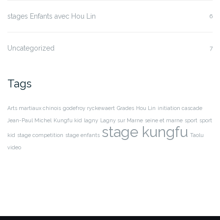
stages Enfants avec Hou Lin
6
Uncategorized
7
Tags
Arts martiaux chinois
godefroy ryckewaert
Grades
Hou Lin
initiation cascade
Jean-Paul Michel
Kungfu kid
lagny
Lagny sur Marne
seine et marne
sport
sport
stage kungfu
kid
stage competition
stage enfants
Taolu
video