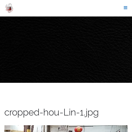
Skip
to
content
cropped-hou-Lin-1.jpg