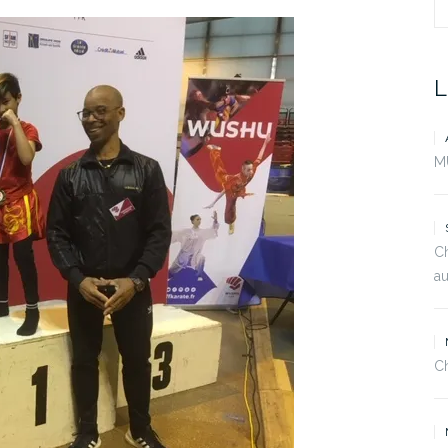
S
fo
L
M
C
au
C