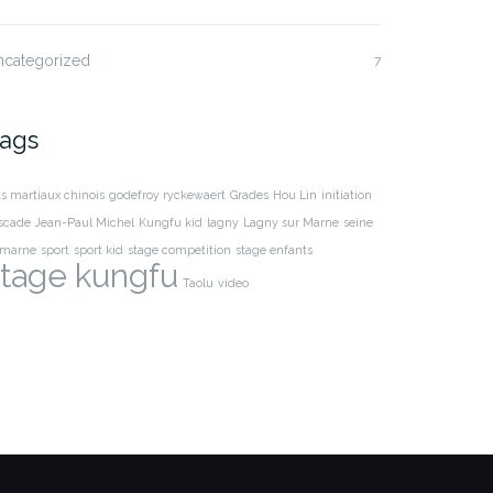
ncategorized
7
ags
ts martiaux chinois
godefroy ryckewaert
Grades
Hou Lin
initiation
scade
Jean-Paul Michel
Kungfu kid
lagny
Lagny sur Marne
seine
 marne
sport
sport kid
stage competition
stage enfants
stage kungfu
Taolu
video