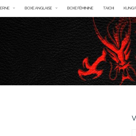
ERNE
BOXE ANGLAISE
BOXE FÉMININE
TAICHI
KUNG 
V