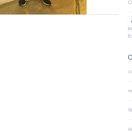
C
M
B
C
c
n
S
st