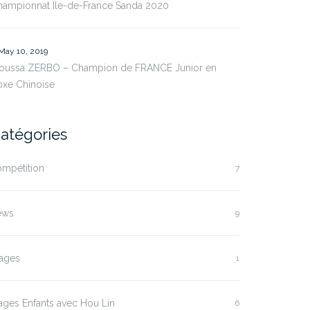
hampionnat Île-de-France Sanda 2020
May 10, 2019
oussa ZERBO – Champion de FRANCE Junior en
oxe Chinoise
atégories
ompétition
7
ews
9
tages
1
ages Enfants avec Hou Lin
6