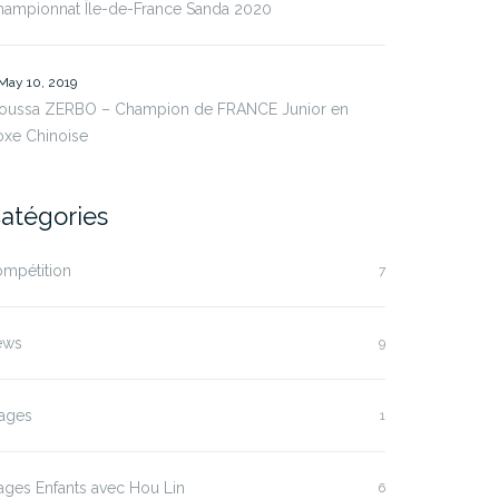
hampionnat Île-de-France Sanda 2020
May 10, 2019
oussa ZERBO – Champion de FRANCE Junior en
oxe Chinoise
atégories
ompétition
7
ews
9
tages
1
ages Enfants avec Hou Lin
6