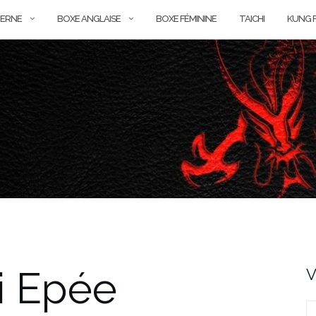
ERNE
BOXE ANGLAISE
BOXE FÉMININE
TAICHI
KUNG 
i Epée
V