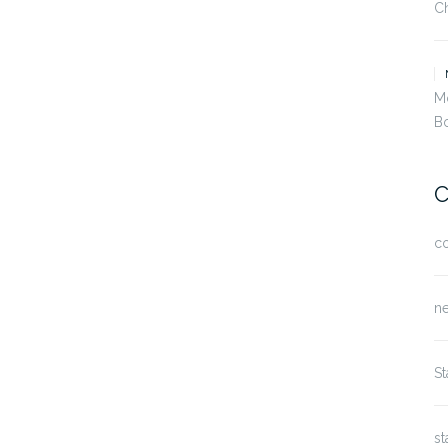
C
M
B
C
c
n
S
st