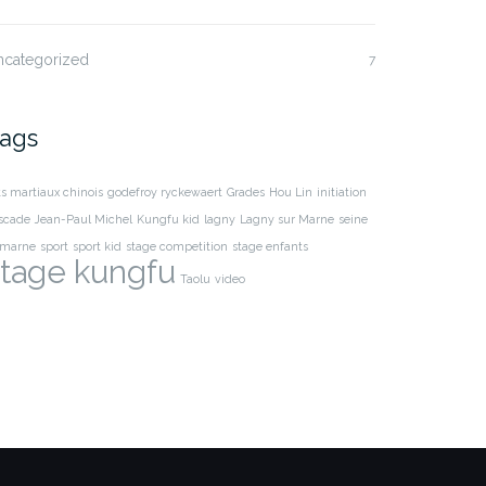
ncategorized
7
ags
ts martiaux chinois
godefroy ryckewaert
Grades
Hou Lin
initiation
scade
Jean-Paul Michel
Kungfu kid
lagny
Lagny sur Marne
seine
 marne
sport
sport kid
stage competition
stage enfants
stage kungfu
Taolu
video