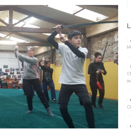
S
fo
L
M
C
au
C